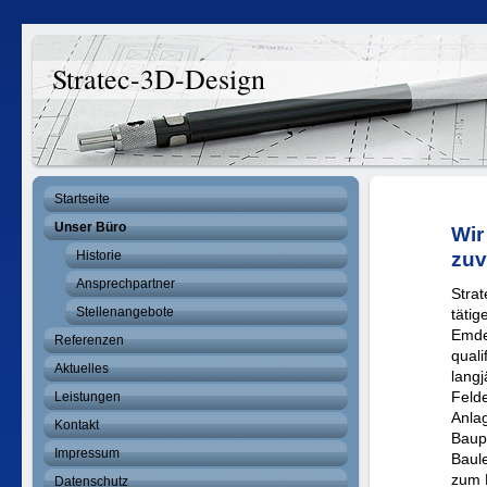
Stratec-3D-Design
Startseite
Unser Büro
Wir
Historie
zuv
Ansprechpartner
Strat
Stellenangebote
tätig
Emde
Referenzen
quali
Aktuelles
langj
Felde
Leistungen
Anla
Kontakt
Baup
Impressum
Baule
zum 
Datenschutz