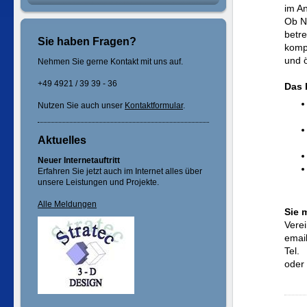
im An
Ob N
betr
Sie haben Fragen?
komp
und ö
Nehmen Sie gerne Kontakt mit uns auf.
+49 4921 / 39 39 - 36
Das 
Nutzen Sie auch unser
Kontaktformular
.
Aktuelles
Neuer Internetauftritt
Erfahren Sie jetzt auch im Internet alles über
unsere Leistungen und Projekte.
Alle Meldungen
Sie 
Verei
email
Tel. 
oder 