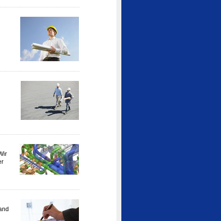
Wir
er
and