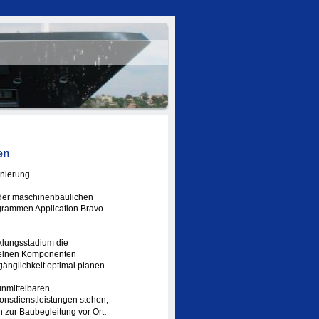
en
nierung
 der maschinenbaulichen
grammen Application Bravo
klungsstadium die
zelnen Komponenten
gänglichkeit optimal planen.
 unmittelbaren
nsdienstleistungen stehen,
.
 zur Baubegleitung vor Ort