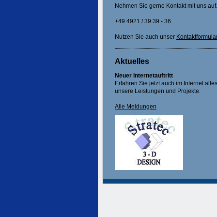
Nehmen Sie gerne Kontakt mit uns auf
+49 4921 / 39 39 - 36
Nutzen Sie auch unser
Kontaktformula
Aktuelles
Neuer Internetauftritt
Erfahren Sie jetzt auch im Internet alle
unsere Leistungen und Projekte.
Alle Meldungen